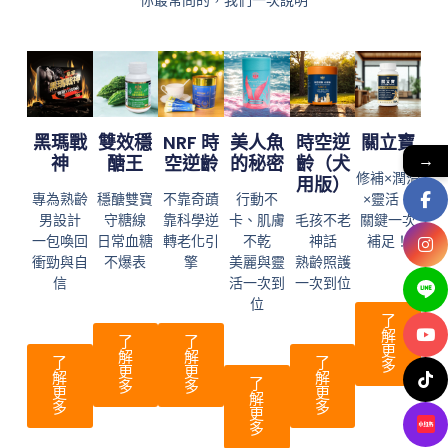
你最常問的，我們一次說明
黑瑪戰
雙效穩
NRF 時
美人魚
時空逆
關立寶
→
神
醣王
空逆齡
的秘密
齡（犬
修補×潤滑
用版）
專為熟齡
穩醣雙寶
不靠奇蹟
行動不
×靈活，
男設計
守糖線
靠科學逆
卡、肌膚
毛孩不老
關鍵一次
一包喚回
日常血糖
轉老化引
不乾
神話
補足！
衝勁與自
不爆表
擎
美麗與靈
熟齡照護
信
活一次到
一次到位
位
了
解
了
了
更
解
解
了
了
多
更
更
解
解
了
多
多
更
更
解
多
多
更
多